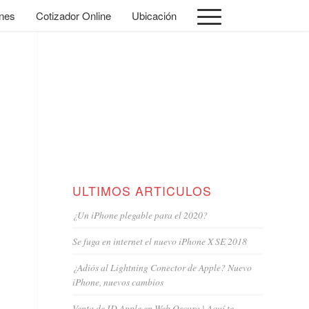
nes
Cotizador Online
Ubicación
ULTIMOS ARTICULOS
¿Un iPhone plegable para el 2020?
Se fuga en internet el nuevo iPhone X SE 2018
¿Adiós al Lightning Conector de Apple? Nuevo
iPhone, nuevos cambios
Venta de ID Apple en Web Oscura | Aquí te