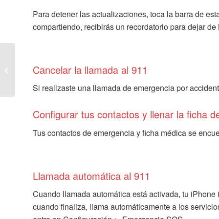
Para detener las actualizaciones, toca la barra de est
compartiendo, recibirás un recordatorio para dejar de
Apple desarrolla un
monitor de corazón
Cancelar la llamada al 911
EKG para el Apple
Watch
Si realizaste una llamada de emergencia por accidente
Configurar tus contactos y llenar la ficha 
Tus contactos de emergencia y ficha médica se encuen
Llamada automática al 911
Cuando llamada automática está activada, tu iPhone i
cuando finaliza, llama automáticamente a los servicio